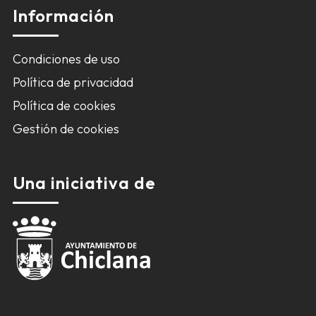
Información
Condiciones de uso
Política de privacidad
Política de cookies
Gestión de cookies
Una iniciativa de