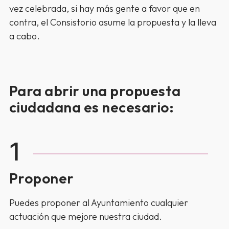
vez celebrada, si hay más gente a favor que en
contra, el Consistorio asume la propuesta y la lleva
a cabo.
Para abrir una propuesta
ciudadana es necesario:
1
Proponer
Puedes proponer al Ayuntamiento cualquier
actuación que mejore nuestra ciudad.