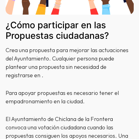
¿Cómo participar en las
Propuestas ciudadanas?
Crea una propuesta para mejorar las actuaciones
del Ayuntamiento. Cualquier persona puede
plantear una propuesta sin necesidad de
registrarse en .
Para apoyar propuestas es necesario tener el
empadronamiento en la ciudad.
El Ayuntamiento de Chiclana de la Frontera
convoca una votación ciudadana cuando las
propuestas consiguen los apoyos necesarios. Una