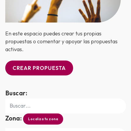
En este espacio puedes crear tus propias
propuestas o comentar y apoyar las propuestas
activas.
CREAR PROPUESTA
Buscar:
Zona:
Localiza tu zona