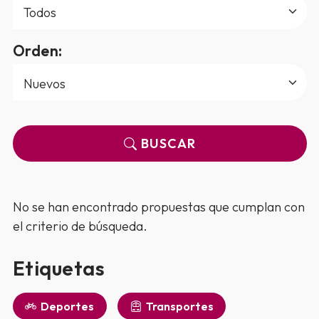
Orden:
BUSCAR
No se han encontrado propuestas que cumplan con
el criterio de búsqueda.
Etiquetas
Deportes
Transportes